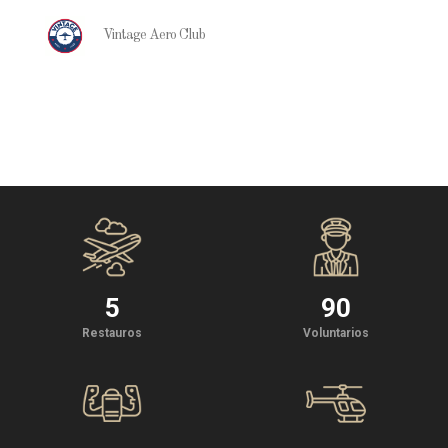
Vintage Aero Club
5
90
Restauros
Voluntarios