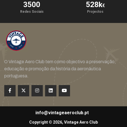
3500
528
k
€
Redes Sociais
Projectos
O Vintage Aero Club tem como objectivo a preservação,
educação e promoção da história da aeronáutica
portuguesa.
info@vintageaeroclub.pt
Copyright © 2026, Vintage Aero Club